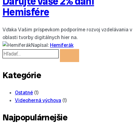
Darujte vaše 2% daní
Hemisfére
Vďaka Vašim príspevkom podporíme rozvoj vzdelávania v
oblasti tvorby digitálnych hier na.
Napísal:
Hemiferák
Kategórie
Ostatné
(1)
Videoherná výchova
(1)
Najpopulárnejšie