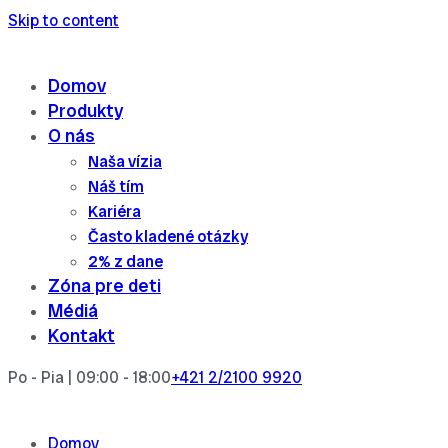
Skip to content
Domov
Produkty
O nás
Naša vízia
Náš tím
Kariéra
Často kladené otázky
2% z dane
Zóna pre deti
Médiá
Kontakt
Po - Pia | 09:00 - 18:00
+421 2/2100 9920
Domov