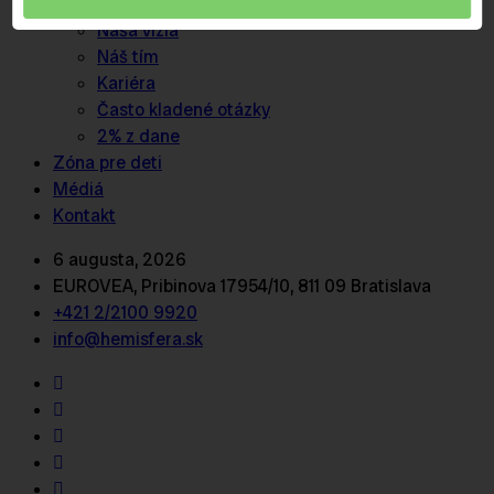
O nás
Naša vízia
Náš tím
Kariéra
Často kladené otázky
2% z dane
Zóna pre deti
Médiá
Kontakt
6 augusta, 2026
EUROVEA, Pribinova 17954/10, 811 09 Bratislava
+421 2/2100 9920
info@hemisfera.sk