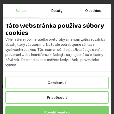
Skip
to
Súhlas
Detaily
O cookies
Domov
content
Produkty
Táto webstránka používa súbory
O nás
cookies
Naša vízia
Náš tím
V Hemisfére robíme všetko preto, aby sme vám zobrazovali iba
obsah, ktorý vás zaujíma. Na to ale potrebujeme súhlas s
Kariéra
využívaním cookies. Tým nám umožníte používať údaje o vašom
Často kladené otázky
prezeraní webu hemisfera.sk. Nebojte sa, nejedná sa o žiadny
2% z dane
záväzok. Toto nastavenie môžete kedykoľvek upraviť alebo
Zóna pre deti
vypnúť.
Médiá
Kontakt
Odmietnuť
Po - Pia | 09:00 - 18:00
+421 2/2100 9920
Prispôsobiť
Domov
Produkty
Povoliť všetko