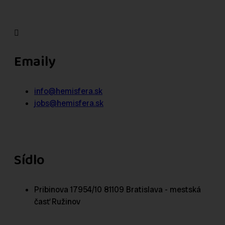
Emaily
info@hemisfera.sk
jobs@hemisfera.sk
Sídlo
Pribinova 17954/10 81109 Bratislava - mestská
časť Ružinov