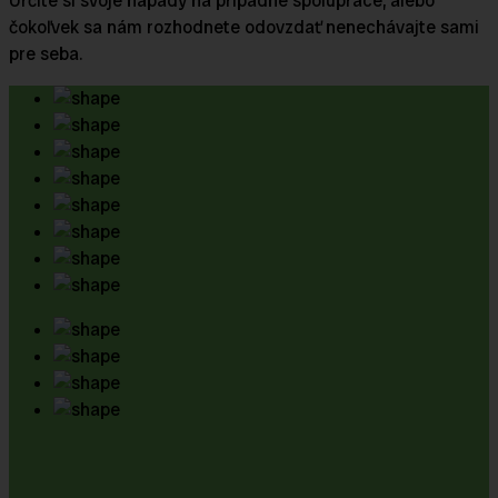
Určite si svoje nápady na prípadne spolupráce, alebo
čokoľvek sa nám rozhodnete odovzdať nenechávajte sami
pre seba.