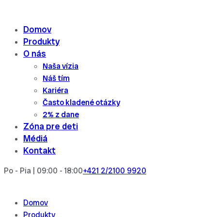
Skip
to
Domov
content
Produkty
O nás
Naša vízia
Náš tím
Kariéra
Často kladené otázky
2% z dane
Zóna pre deti
Médiá
Kontakt
Po - Pia | 09:00 - 18:00
+421 2/2100 9920
Domov
Produkty