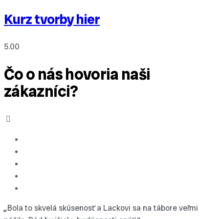
Kurz tvorby hier
5.00
Čo o nás hovoria naši
zákazníci?
„
Bola to skvelá skúsenosť a Lackovi sa na tábore veľmi