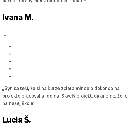
páčilo. Rád by išiel v budúcnosti opäť.
“
Ivana M.
„
Syn sa teší, že si na kurze zbiera mince a dokonca na
projekte pracoval aj doma. Skvelý projekt, ďakujeme, že je
na našej škole
“
Lucia Š.