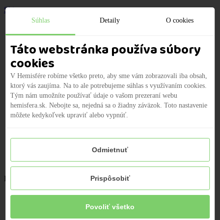
Skip to content
Súhlas
Detaily
O cookies
Domov
Táto webstránka používa súbory
Produkty
cookies
O nás
Naša vízia
V Hemisfére robíme všetko preto, aby sme vám zobrazovali iba obsah,
ktorý vás zaujíma. Na to ale potrebujeme súhlas s využívaním cookies.
Náš tím
Tým nám umožníte používať údaje o vašom prezeraní webu
Kariéra
hemisfera.sk. Nebojte sa, nejedná sa o žiadny záväzok. Toto nastavenie
Často kladené otázky
môžete kedykoľvek upraviť alebo vypnúť.
2% z dane
Zóna pre deti
Médiá
Odmietnuť
Kontakt
Po - Pia | 09:00 - 18:00
+421 2/2100 9920
Prispôsobiť
Povoliť všetko
Domov