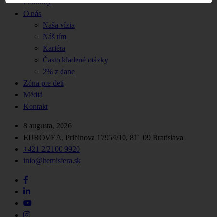
Produkty
O nás
Naša vízia
Náš tím
Kariéra
Často kladené otázky
2% z dane
Zóna pre deti
Médiá
Kontakt
8 augusta, 2026
EUROVEA, Pribinova 17954/10, 811 09 Bratislava
+421 2/2100 9920
info@hemisfera.sk