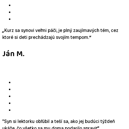
„
Kurz sa synovi veľmi páči, je plný zaujímavých tém, cez
ktoré si deti prechádzajú svojím tempom.
“
Ján M.
"Syn si lektorku obľúbil a teší sa, ako jej budúci týždeň
ukáže, čo všetko sa mu doma podarilo spraviť"