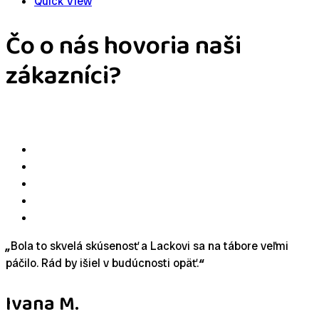
Quick View
Čo o nás hovoria naši
zákazníci?
„
Bola to skvelá skúsenosť a Lackovi sa na tábore veľmi
páčilo. Rád by išiel v budúcnosti opäť.
“
Ivana M.