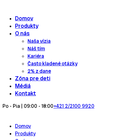
Skip
to
Domov
content
Produkty
O nás
Naša vízia
Náš tím
Kariéra
Často kladené otázky
2% z dane
Zóna pre deti
Médiá
Kontakt
Po - Pia | 09:00 - 18:00
+421 2/2100 9920
Domov
Produkty