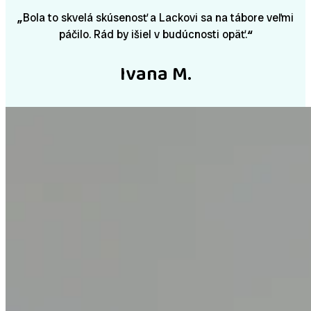
„
Bola to skvelá skúsenosť a Lackovi sa na tábore veľmi
páčilo. Rád by išiel v budúcnosti opäť.
“
Ivana M.