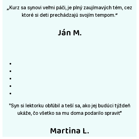
„
Kurz sa synovi veľmi páči, je plný zaujímavých tém, cez
ktoré si deti prechádzajú svojím tempom.
“
Ján M.
"Syn si lektorku obľúbil a teší sa, ako jej budúci týždeň
ukáže, čo všetko sa mu doma podarilo spraviť"
Martina L.