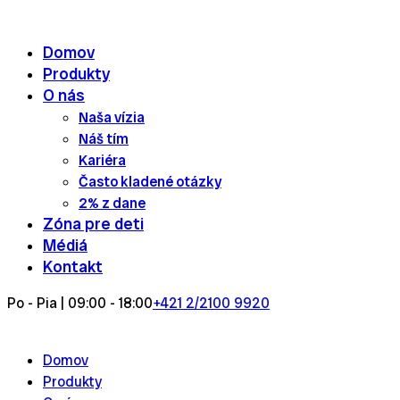
Skip
to
Domov
content
Produkty
O nás
Naša vízia
Náš tím
Kariéra
Často kladené otázky
2% z dane
Zóna pre deti
Médiá
Kontakt
Po - Pia | 09:00 - 18:00
+421 2/2100 9920
Domov
Produkty