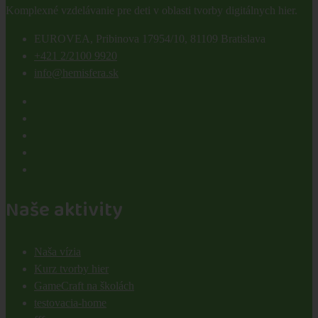
Komplexné vzdelávanie pre deti v oblasti tvorby digitálnych hier.
EUROVEA, Pribinova 17954/10, 81109 Bratislava
+421 2/2100 9920
info@hemisfera.sk
Naše aktivity
Naša vízia
Kurz tvorby hier
GameCraft na školách
testovacia-home