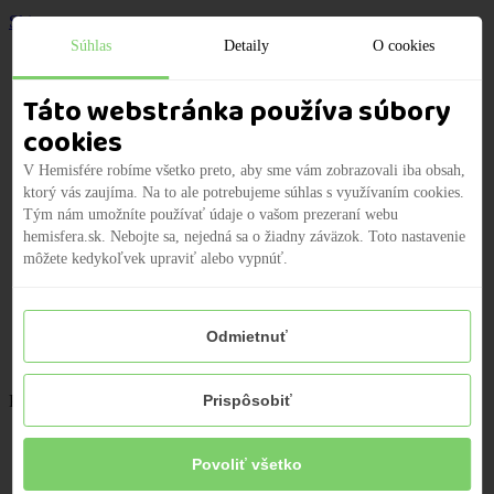
Skip to content
Súhlas
Detaily
O cookies
Domov
Táto webstránka používa súbory
Produkty
cookies
O nás
Naša vízia
V Hemisfére robíme všetko preto, aby sme vám zobrazovali iba obsah,
ktorý vás zaujíma. Na to ale potrebujeme súhlas s využívaním cookies.
Náš tím
Tým nám umožníte používať údaje o vašom prezeraní webu
Kariéra
hemisfera.sk. Nebojte sa, nejedná sa o žiadny záväzok. Toto nastavenie
Často kladené otázky
môžete kedykoľvek upraviť alebo vypnúť.
2% z dane
Zóna pre deti
Médiá
Odmietnuť
Kontakt
Po - Pia | 09:00 - 18:00
+421 2/2100 9920
Prispôsobiť
Povoliť všetko
Domov