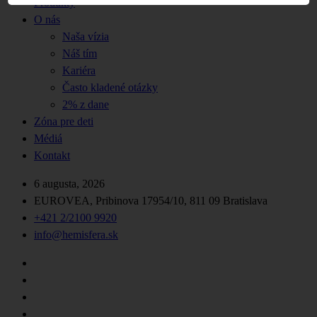
Produkty
O nás
Naša vízia
Náš tím
Kariéra
Často kladené otázky
2% z dane
Zóna pre deti
Médiá
Kontakt
6 augusta, 2026
EUROVEA, Pribinova 17954/10, 811 09 Bratislava
+421 2/2100 9920
info@hemisfera.sk