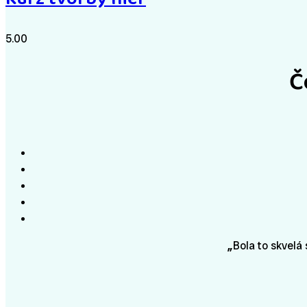
5.00
Č
„
Bola to skvelá 