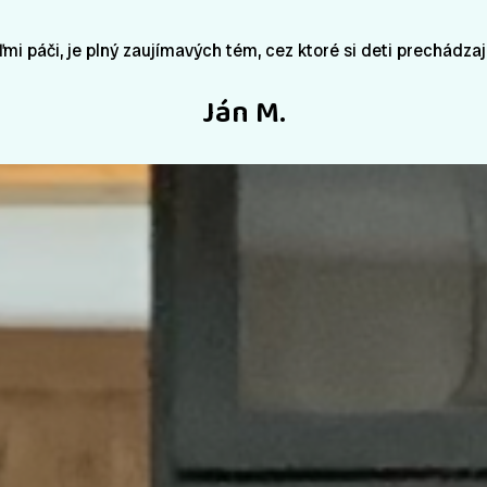
ľmi páči, je plný zaujímavých tém, cez ktoré si deti prechádz
Ján M.