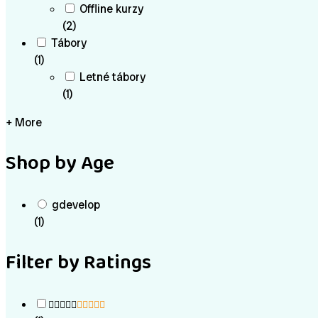
Offline kurzy
(2)
Tábory
(1)
Letné tábory
(1)
+ More
Shop by Age
gdevelop
(1)
Filter by Ratings