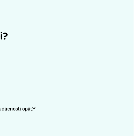
i?
budúcnosti opäť.
“