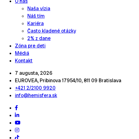
O nás
Naša vízia
Náš tím
Kariéra
Často kladené otázky
2% z dane
Zóna pre deti
Médiá
Kontakt
7 augusta, 2026
EUROVEA, Pribinova 17954/10, 811 09 Bratislava
+421 2/2100 9920
info@hemisfera.sk