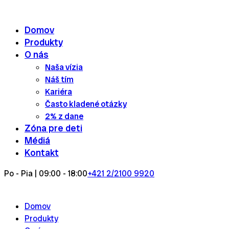
Skip
to
Domov
content
Produkty
O nás
Naša vízia
Náš tím
Kariéra
Často kladené otázky
2% z dane
Zóna pre deti
Médiá
Kontakt
Po - Pia | 09:00 - 18:00
+421 2/2100 9920
Domov
Produkty